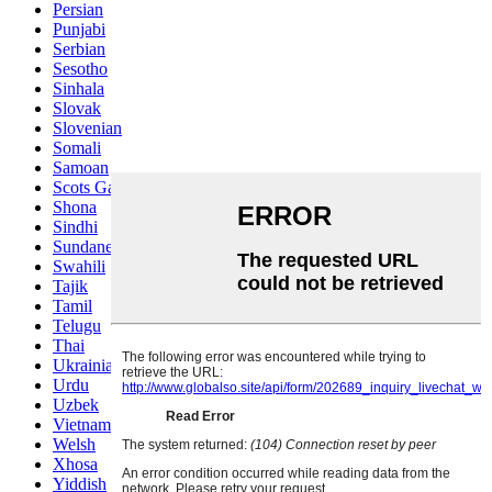
Persian
Punjabi
Serbian
Sesotho
Sinhala
Slovak
Slovenian
Somali
Samoan
Scots Gaelic
Shona
Sindhi
Sundanese
Swahili
Tajik
Tamil
Telugu
Thai
Ukrainian
Urdu
Uzbek
Vietnamese
Welsh
Xhosa
Yiddish