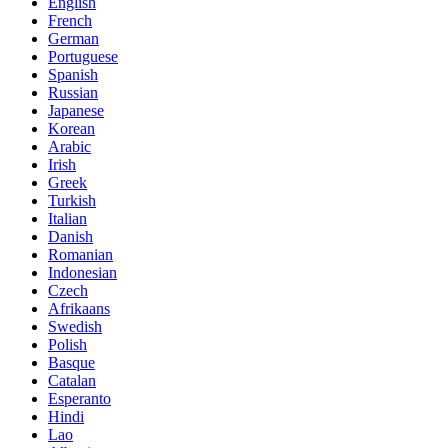
English
French
German
Portuguese
Spanish
Russian
Japanese
Korean
Arabic
Irish
Greek
Turkish
Italian
Danish
Romanian
Indonesian
Czech
Afrikaans
Swedish
Polish
Basque
Catalan
Esperanto
Hindi
Lao