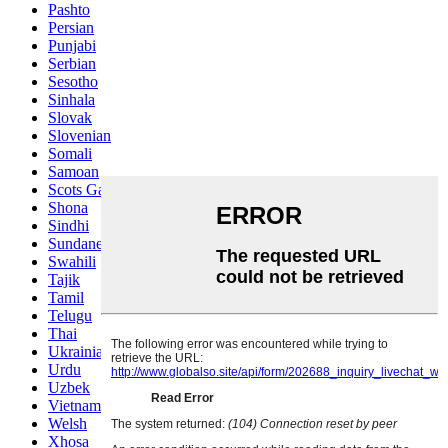
Pashto
Persian
Punjabi
Serbian
Sesotho
Sinhala
Slovak
Slovenian
Somali
Samoan
Scots Gaelic
Shona
Sindhi
Sundanese
Swahili
Tajik
Tamil
Telugu
Thai
Ukrainian
Urdu
Uzbek
Vietnamese
Welsh
Xhosa