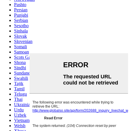
Pashto
Persian
Punjabi
Serbian
Sesotho
Sinhala
Slovak
Slovenian
Somali
Samoan
Scots Gaelic
Shona
Sindhi
Sundanese
Swahili
Tajik
Tamil
Telugu
Thai
Ukrainian
Urdu
Uzbek
Vietnamese
Welsh
Xhosa