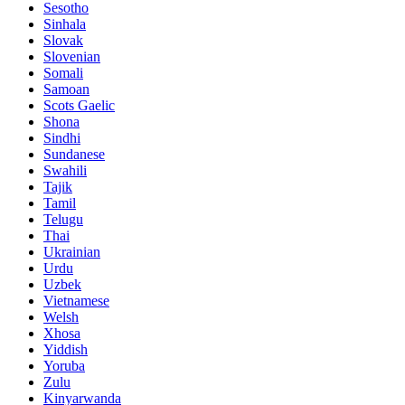
Sesotho
Sinhala
Slovak
Slovenian
Somali
Samoan
Scots Gaelic
Shona
Sindhi
Sundanese
Swahili
Tajik
Tamil
Telugu
Thai
Ukrainian
Urdu
Uzbek
Vietnamese
Welsh
Xhosa
Yiddish
Yoruba
Zulu
Kinyarwanda