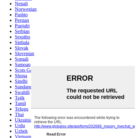
Nepali
Norwegian
Pashto
Persian
Punjabi
Serbian
Sesotho
Sinhala
Slovak
Slovenian
Somali
Samoan
Scots Gaelic
Shona
Sindhi
Sundanese
Swahili
Tajik
Tamil
Telugu
Thai
Ukrainian
Urdu
Uzbek
Vietnamese