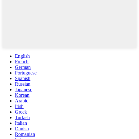
English
French
German
Portuguese
Spanish
Russian
Japanese
Korean
Arabic
Irish
Greek
Turkish
Italian
Danish
Romanian