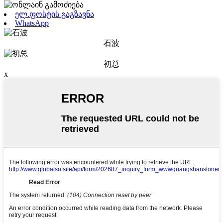
ელ.ფოსტის გაგზავნა
WhatsApp
石波
初总
x