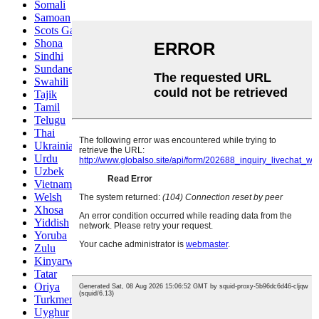
Somali
Samoan
Scots Gaelic
Shona
Sindhi
Sundanese
Swahili
Tajik
Tamil
Telugu
Thai
Ukrainian
Urdu
Uzbek
Vietnamese
Welsh
Xhosa
Yiddish
Yoruba
Zulu
Kinyarwanda
Tatar
Oriya
Turkmen
Uyghur