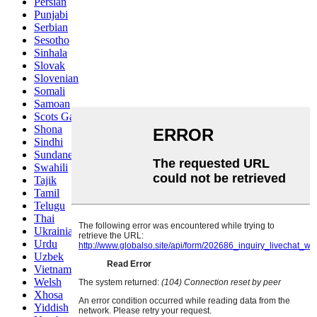
Persian
Punjabi
Serbian
Sesotho
Sinhala
Slovak
Slovenian
Somali
Samoan
Scots Gaelic
Shona
Sindhi
Sundanese
Swahili
Tajik
Tamil
Telugu
Thai
Ukrainian
Urdu
Uzbek
Vietnamese
Welsh
Xhosa
Yiddish